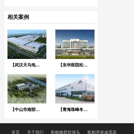
相关案例
【武汉天马电子新型显示产业中心】废水系统橡胶接头合同
【东华医院松山湖院区3号心脑血管大楼】减振降噪合同
【中山市南部三镇取水口上移工程】橡胶接头合同
【青海珠峰冬虫夏草工厂】金属软管合同
首页
关于我们
船舶橡胶软接头
船舶弹簧减震器