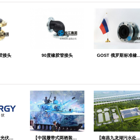
胶接头
90度橡胶管接头
GOST 俄罗斯标准
【江苏润阳悦达光伏】橡胶接头合同
【中国履带式两栖装甲车辆项目】橡胶接头合同
【南昌九龙湖污水处理厂】DN1200橡胶