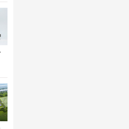
橡胶膨胀节
接头合同