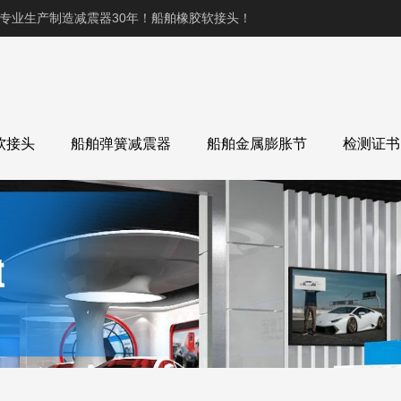
,专业生产制造减震器30年！船舶橡胶软接头！
软接头
船舶弹簧减震器
船舶金属膨胀节
检测证书