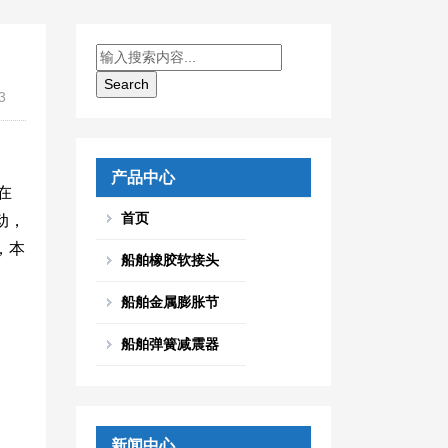
3
产品中心
在
首页
动，
，本
船舶橡胶软接头
船舶金属膨胀节
船舶弹簧减震器
新闻中心