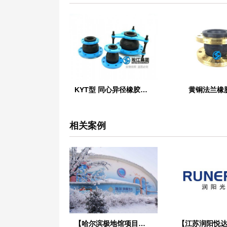
KYT型 同心异径橡胶接头
黄铜法兰橡
相关案例
【哈尔滨极地馆项目】DE橡胶接头合同