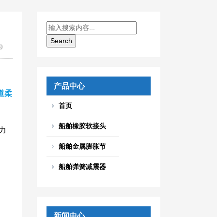
9
产品中心
道柔
首页
船舶橡胶软接头
力
船舶金属膨胀节
船舶弹簧减震器
新闻中心