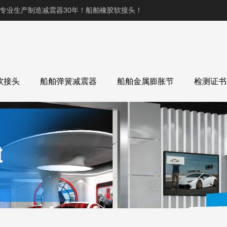
,专业生产制造减震器30年！船舶橡胶软接头！
软接头
船舶弹簧减震器
船舶金属膨胀节
检测证书