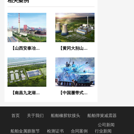
相关案例
【山西安泰冶炼项目】橡胶接头合同
【黄冈大别山发电厂项目】橡胶接头合同
【南昌九龙湖污水处理厂】DN1200橡胶接头合同
【中国履带式两栖装甲车辆项目】橡胶接头合同
首页
关于我们
船舶橡胶软接头
船舶弹簧减震器
公司新闻
船舶金属膨胀节
检测证书
合同案例
行业新闻