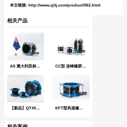
同
本文链接:
http://www.zjrlj.com/product/562.html
相关产品
AS 澳大利亚标准橡胶膨胀节
CC型 连铸橡胶软连接
【新品】QT450球墨铸铁法兰橡胶接头
KFT型风道橡胶柔性接头
相关案例