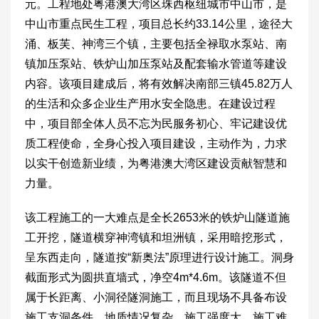
元。工程地处粤港澳大湾区珠西枢纽城市中山市，是
中山市重点民生工程，项目总长约33.14公里，途径大
涌、板芙、神湾三个镇，主要包括全禄取水泵站、南
镇加压泵站、铁炉山加压泵站及配套输水管道等建设
内容。该项目建成后，将有效解决南部三镇45.82万人
的生活和众多企业生产用水安全隐患。在建设过程
中，项目部全体人员不忘为民服务初心、牢记建设优
质工程使命，全身心投入项目建设，主动作为，力求
以实干创造新业绩，为粤港澳大湾区建设贡献智慧和
力量。
该工程施工的一大难点是全长2653米的铁炉山隧道施
工开挖，隧道横穿神湾镇和坦洲镇，采用暗挖形式，
呈东西走向，隧道按“新奥法”原理进行设计施工。洞身
截面形式为圆拱直墙式，净空4m*4.6m。该隧道不但
属于长距离、小洞径隧洞施工，而且现场不具备布设
施工支洞条件，地质情况复杂，施工强度大，施工难