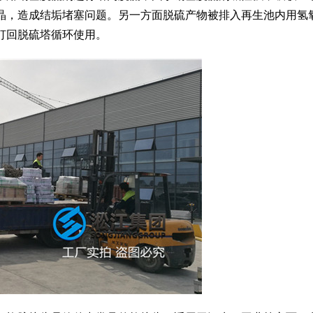
晶，造成结垢堵塞问题。另一方面脱硫产物被排入再生池内用氢
打回脱硫塔循环使用。