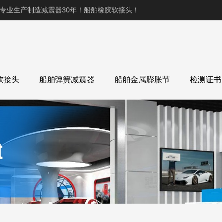
,专业生产制造减震器30年！船舶橡胶软接头！
软接头
船舶弹簧减震器
船舶金属膨胀节
检测证书