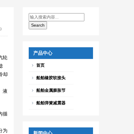
9
产品中心
汽轮
首页
滤
冷却
船舶橡胶软接头
、
船舶金属膨胀节
、液
船舶弹簧减震器
内循
分为
新闻中心