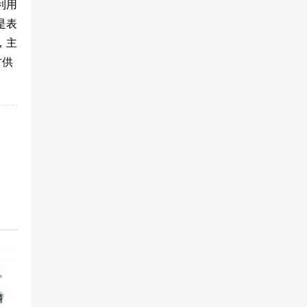
利用
是表
，主
方供