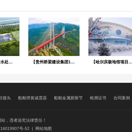
【南昌九龙湖污水处理厂】DN1200橡胶接头合同
【贵州桥梁建设集团1029工程项目】橡胶接头合同
【哈尔滨极地馆项目】DE橡胶接
软接头
船舶弹簧减震器
船舶金属膨胀节
检测证书
合同案例
镜像网站，违者追究法律责任！
16019907号-52
|
网站地图