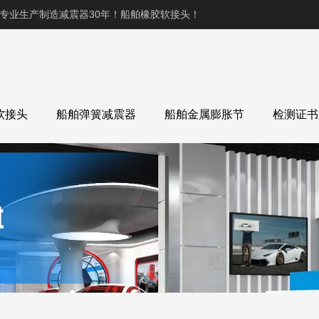
,专业生产制造减震器30年！船舶橡胶软接头！
软接头
船舶弹簧减震器
船舶金属膨胀节
检测证书