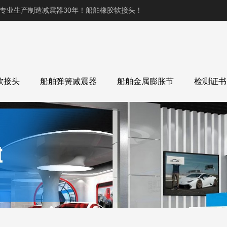
,专业生产制造减震器30年！船舶橡胶软接头！
软接头
船舶弹簧减震器
船舶金属膨胀节
检测证书