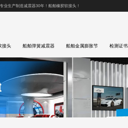
,专业生产制造减震器30年！船舶橡胶软接头！
软接头
船舶弹簧减震器
船舶金属膨胀节
检测证书