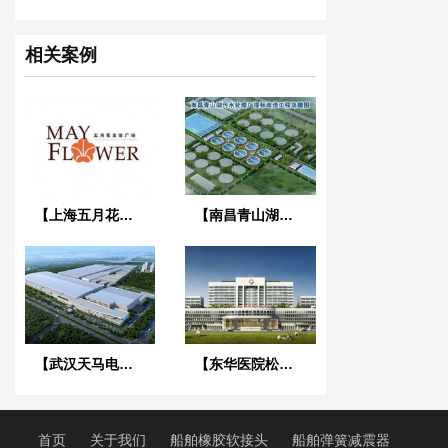
相关案例
【上海五月花生活广场项目】弹簧减振器合同
【南昌青山湖污水处理厂】DN2000橡胶接头合同
【武汉天马电子新型显示产业中心】废水系统橡胶接头合同
【东华医院松山湖院区3号心脑血管大楼】减振降噪合同
首页
关于我们
船舶橡胶软接头
船舶弹簧减震器